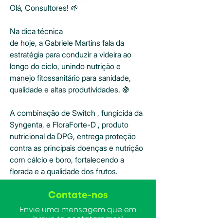
Olá, Consultores! 🌱
Na dica técnica 
de hoje, a Gabriele Martins fala da 
estratégia para conduzir a videira ao 
longo do ciclo, unindo nutrição e 
manejo fitossanitário para sanidade, 
qualidade e altas produtividades. 🍇
Informações
Sejam bem-vindos! Este grupo é
A combinação de Switch , fungicida da 
voltado para profissionais d
...
Syngenta, e FloraForte-D , produto 
Leia Mais
nutricional da DPG, entrega proteção 
contra as principais doenças e nutrição 
com cálcio e boro, fortalecendo a 
florada e a qualidade dos frutos. 
Contate-nos
Envie uma mensagem que em