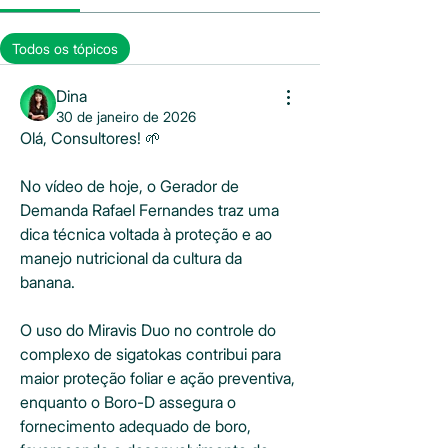
Todos os tópicos
Discussões (0)
Arquivos Úteis (0)
Dina
30 de janeiro de 2026
Olá, Consultores! 🌱
No vídeo de hoje, o Gerador de 
Demanda Rafael Fernandes traz uma 
dica técnica voltada à proteção e ao 
manejo nutricional da cultura da 
banana.
O uso do Miravis Duo no controle do 
complexo de sigatokas contribui para 
maior proteção foliar e ação preventiva, 
enquanto o Boro-D assegura o 
fornecimento adequado de boro, 