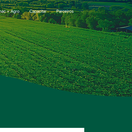
nac + Agro
Capacitar
Parceiros