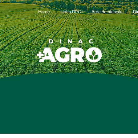
Home
Linha DPG
Área de atuação
Di