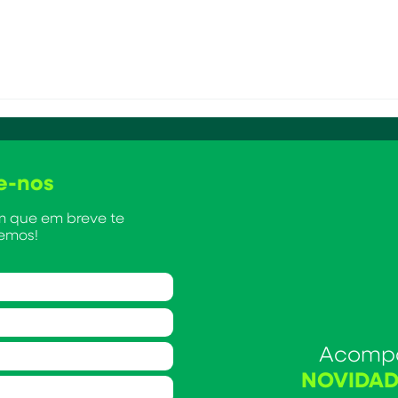
e-nos
 que em breve te
emos!
Acomp
NOVIDAD