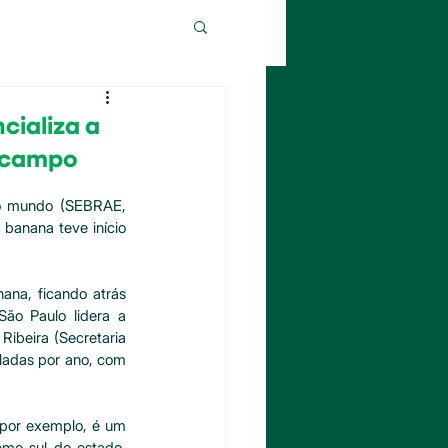
cializa a
o campo
no mundo (SEBRAE, 
banana teve início 
ana, ficando atrás 
ão Paulo lidera a 
ibeira (Secretaria 
ladas por ano, com 
por exemplo, é um 
mo sul do estado. 