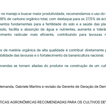
ão no manejo e buscar maior produtividade, recomendamos o uso do 
8% de carbono orgânico total, com destaque para os 27,5% de ácid
entos fundamentais para a fertilidade do solo e a saúde das pla
solo, facilita a absorção de água e nutrientes, aumenta a tolerâ
mento radicular mais eficiente, contribuindo para lavouras m
s de matéria orgânica de alta qualidade é contribuir diretamente
bilidade das lavouras e o fortalecimento da bananicultura nacional.
revendas se tornam aliadas do produtor na construção de um culti
Demanda, Gabriele Martins e revisão da Gerente de Geração de De
ÁTICAS AGRONÔMICAS RECOMENDADAS PARA OS CULTIVOS DE