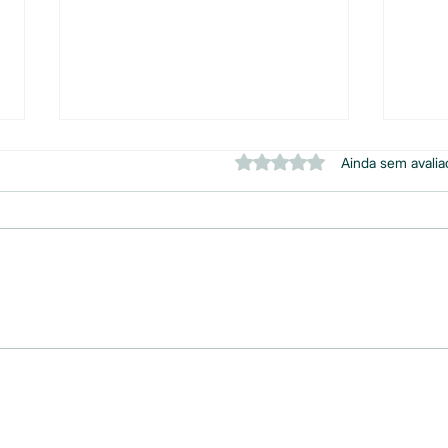
Avaliado com 0 de 5 estrelas.
Ainda sem avali
Antracnose na manga:
Bich
riscos para a produção e a
aráb
importância do controle
prot
eficiente.