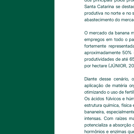
Santa Catarina se desta
produtiva no norte e no 
abastecimento do mercad
O mercado da banana mov
empregos em todo o país.
fortemente representad
aproximadamente 50% da
produtividades de até 65
por hectare (JÚNIOR, 20
Diante desse cenário,
aplicação de matéria or
otimizando o uso de fert
Os ácidos fúlvicos e hú
estrutura química, física
bananeira, especialment
intensas. Com raízes ma
potencializa a absorção 
hormônios e enzimas que 