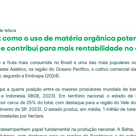
e leitura
: como o uso de matéria orgânica poten
 e contribui para mais rentabilidade n
e 5 estrelas.
é a fruta mais consumida no Brasil e uma das mais populares 
este Asiático, na região do Oceano Pacífico, o cultivo comercial da 
0, segundo a Embrapa (2024).
upa a quarta posição entre os maiores produtores mundiais de ban
e Indonésia (IBGE, 2023). Em território nacional, o estado de S
r cerca de 25% do total, com destaque para a região do Vale do R
imento de SP, 2023). O estado produz, em média, 1 milhão de tone
toneladas por hectare.
desempenham papel fundamental na produção nacional. A Bahia, 
odutores, com destaque para as regiões do Recôncavo e do extre