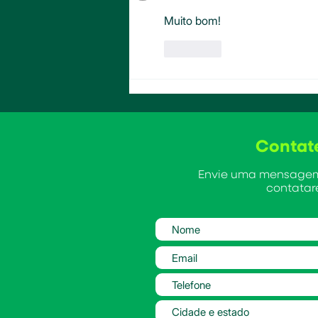
Muito bom!
Curtir
Contat
Envie uma mensagem
contatar