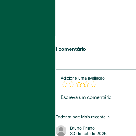
1 comentário
Adicione uma avaliação
Controle Inteligente na
Escreva um comentário
Pipericultura: Biológicos
Contra as Ameaças
Invisíveis da Pimenta-do-
Ordenar por:
Mais recente
Reino
Bruno Friano
30 de set. de 2025