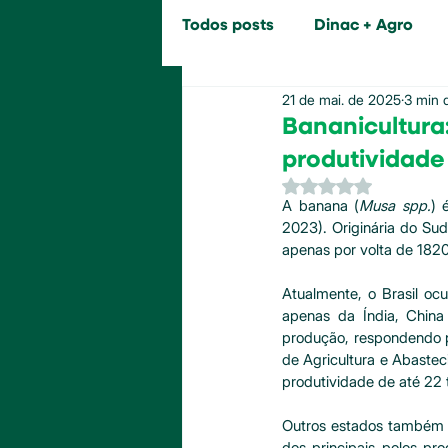
Todos posts
Dinac + Agro
21 de mai. de 2025
3 min d
Bananicultura
produtividade
Avaliado com NaN d
A banana (
Musa spp.
) 
2023). Originária do Sud
apenas por volta de 182
Atualmente, o Brasil oc
apenas da Índia, China 
produção, respondendo po
de Agricultura e Abastec
produtividade de até 22 
Outros estados também 
dos principais polos pr