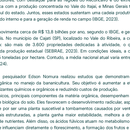
ca com a produção concentrada no Vale do Itajaí, e Minas Gerais 
sul do estado. Juntos, esses estados sustentam uma cadeia produtiv
o interno e para a geração de renda no campo (IBGE, 2023).
imenta cerca de R$ 13,8 bilhões por ano, segundo o IBGE, e ger
 No município de Cajati (SP), localizado no Vale do Ribeira, a c
a: são mais de 3.600 propriedades dedicadas à atividade, o q
 produção estadual (SEBRAE, 2023). Em condições ideais, a cul
 toneladas por hectare. Contudo, a média nacional atual varia entre
24).
 o pesquisador Edson Nomura realizou estudos que demonstram 
gânica no manejo da bananicultura. Seu objetivo é aumentar a efi
ilizantes químicos e orgânicos e reduzindo custos de produção.
micos, principais componentes da matéria orgânica, desempenham p
 e biológica do solo. Eles favorecem o desenvolvimento radicular, asp
e por ser uma planta suscetível a tombamentos causados por vento
is estruturadas, a planta ganha maior estabilidade, melhora a d
de nutrientes. Além disso, os ácidos fúlvicos atuam no metabolismo 
influenciam diretamente o florescimento, a formação dos frutos e