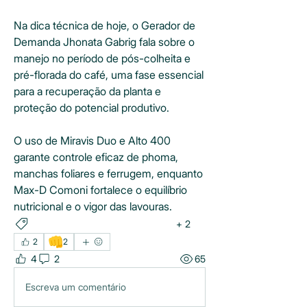
Na dica técnica de hoje, o Gerador de 
Demanda Jhonata Gabrig fala sobre o 
manejo no período de pós-colheita e 
pré-florada do café, uma fase essencial 
para a recuperação da planta e 
proteção do potencial produtivo.
O uso de Miravis Duo e Alto 400 
garante controle eficaz de phoma, 
manchas foliares e ferrugem, enquanto 
Max-D Comoni fortalece o equilíbrio 
nutricional e o vigor das lavouras.
+
2
MIRAVIS DUO
MAX-D COMONI
👊
2
2
4
2
65
Escreva um comentário