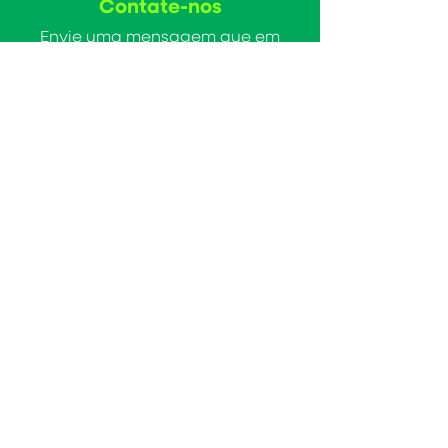
Contate-nos
Envie uma mensagem que em
breve te contataremos!
Enviar