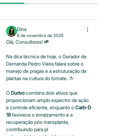
Todos os tópicos
Discussões (0)
Arquivos Úteis (0)
Dina
6 de novembro de 2025
Olá, Consultores!
 🌱
Na dica técnica de hoje, o Gerador de 
Demanda Pedro Vieira falará sobre o 
manejo de pragas e a estruturação de 
plantas na cultura do tomate. 🍅
O 
Durivo
 combina dois ativos que 
proporcionam amplo espectro de ação 
e controle eficiente, enquanto o 
Carb-D 
18
 favorece o enraizamento e a 
recuperação pós-transplante, 
contribuindo para pl