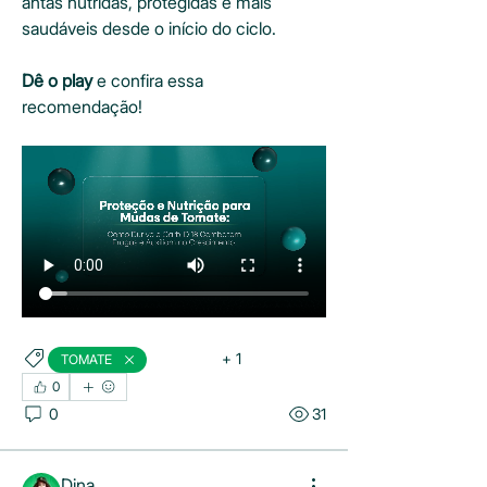
antas nutridas, protegidas e mais 
saudáveis desde o início do ciclo.
Dê o play
 e confira essa 
recomendação!
+
1
TOMATE
DURIVO
0
0
31
Dina