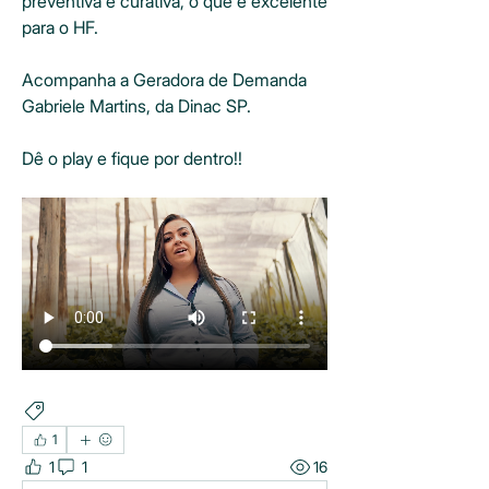
preventiva e curativa, o que é excelente 
para o HF.
Acompanha a Geradora de Demanda 
Gabriele Martins, da Dinac SP.
Dê o play e fique por dentro!!
MORANGO
SWITCH
1
1
1
16